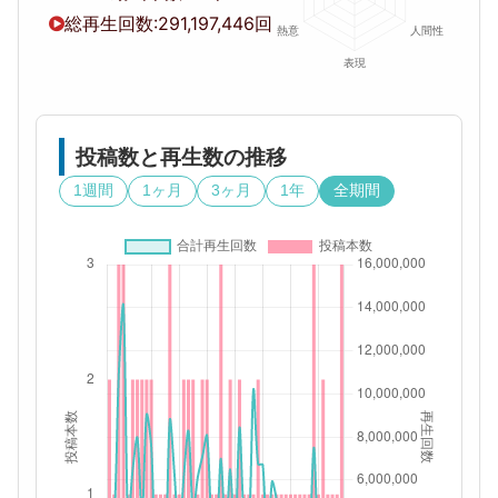
総再生回数:
291,197,446回
投稿数と再生数の推移
1週間
1ヶ月
3ヶ月
1年
全期間