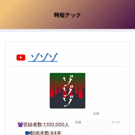
時短テック
ゾゾゾ
登録者数:
1,100,000人
動画本数:
84本