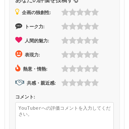
企画の独創性:
トーク力:
人間的魅力:
表現力:
熱意・情熱:
共感・親近感:
コメント: