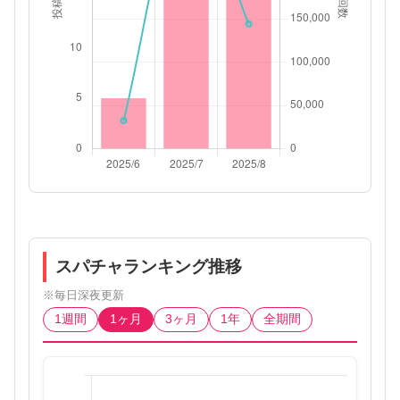
スパチャランキング推移
※毎日深夜更新
1週間
1ヶ月
3ヶ月
1年
全期間