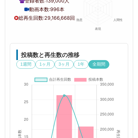
登録者数:
139,000人
動画本数:
996本
総再生回数:
29,166,668回
投稿数と再生数の推移
1週間
1ヶ月
3ヶ月
1年
全期間