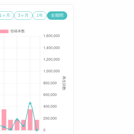
1ヶ月
3ヶ月
1年
全期間