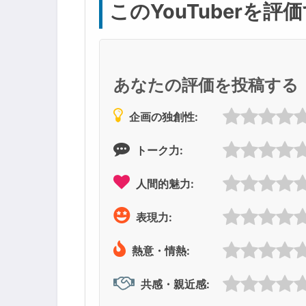
このYouTuberを評
あなたの評価を投稿する
企画の独創性:
トーク力:
人間的魅力:
表現力:
熱意・情熱:
共感・親近感: