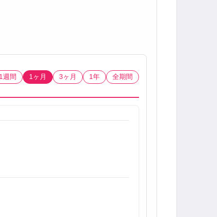
1週間
1ヶ月
3ヶ月
1年
全期間