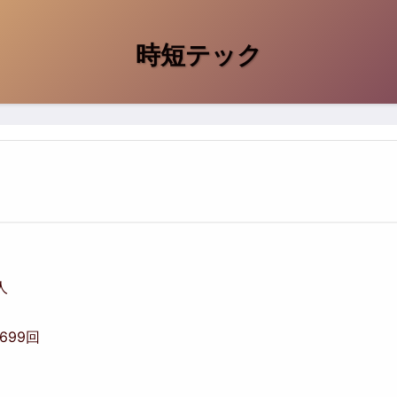
時短テック
人
,699回