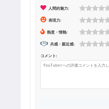
人間的魅力:
表現力:
熱意・情熱:
共感・親近感:
コメント: