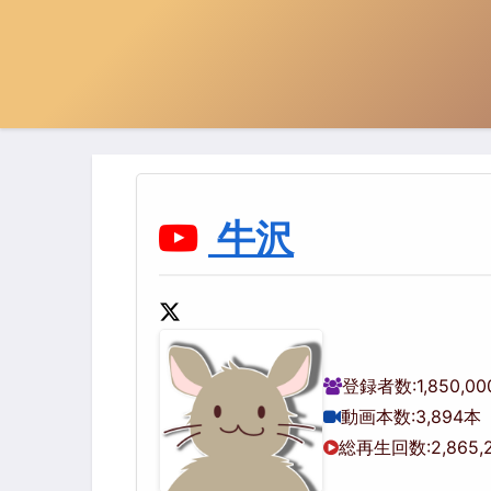
牛沢
登録者数:
1,850,0
動画本数:
3,894本
総再生回数:
2,865,