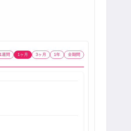
1週間
1ヶ月
3ヶ月
1年
全期間