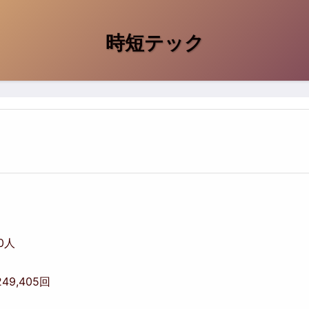
時短テック
00人
249,405回