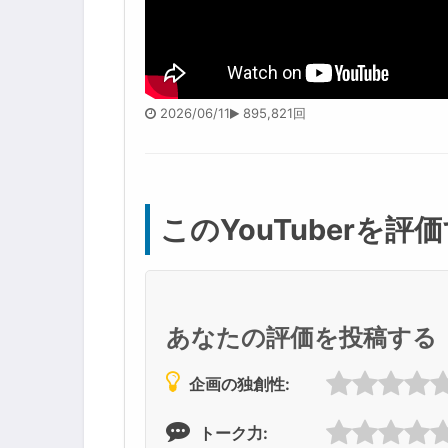
2026/06/11
895,821回
このYouTuberを評
あなたの評価を投稿する
企画の独創性:
トーク力: