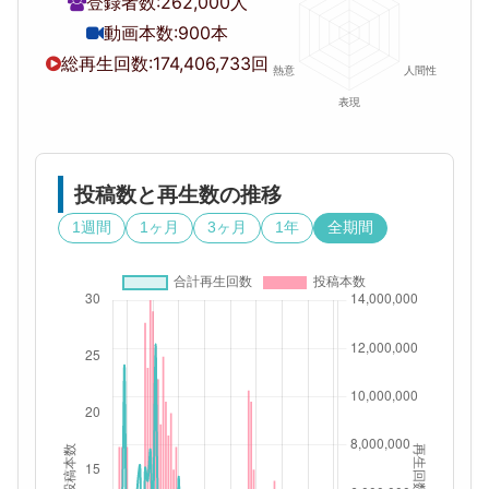
登録者数:
262,000人
動画本数:
900本
総再生回数:
174,406,733回
投稿数と再生数の推移
1週間
1ヶ月
3ヶ月
1年
全期間