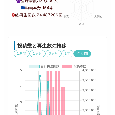
登録者数:
120,000人
動画本数:
154本
総再生回数:
24,487,206回
投稿数と再生数の推移
1週間
1ヶ月
3ヶ月
1年
全期間