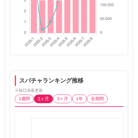
スパチャランキング推移
※毎日深夜更新
1週間
1ヶ月
3ヶ月
1年
全期間