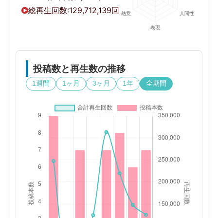
総再生回数:
129,712,139回
投稿数と再生数の推移
1週間
1ヶ月
3ヶ月
1年
全期間