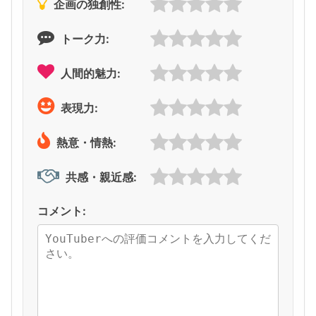
企画の独創性:
トーク力:
人間的魅力:
表現力:
熱意・情熱:
共感・親近感:
コメント: