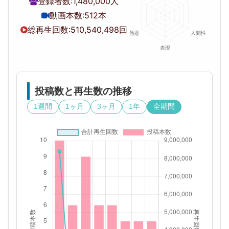
登録者数:
1,480,000人
動画本数:
512本
総再生回数:
510,540,498回
投稿数と再生数の推移
1週間
1ヶ月
3ヶ月
1年
全期間