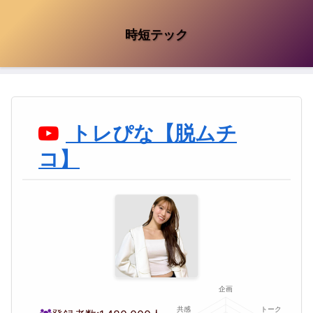
時短テック
トレぴな【脱ムチ
コ】