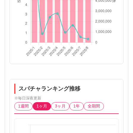
スパチャランキング推移
※毎日深夜更新
1週間
1ヶ月
3ヶ月
1年
全期間