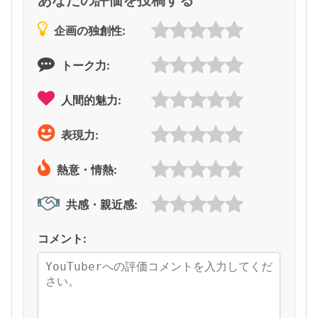
企画の独創性:
トーク力:
人間的魅力:
表現力:
熱意・情熱:
共感・親近感:
コメント: