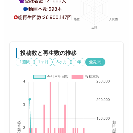
登録者数:
121,000人
動画本数:
698本
総再生回数:
26,900,147回
投稿数と再生数の推移
1週間
1ヶ月
3ヶ月
1年
全期間