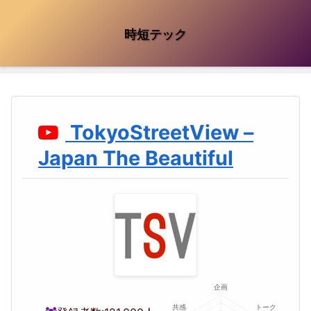
時短テック
TokyoStreetView –
Japan The Beautiful