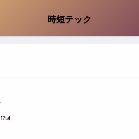
時短テック
人
417回