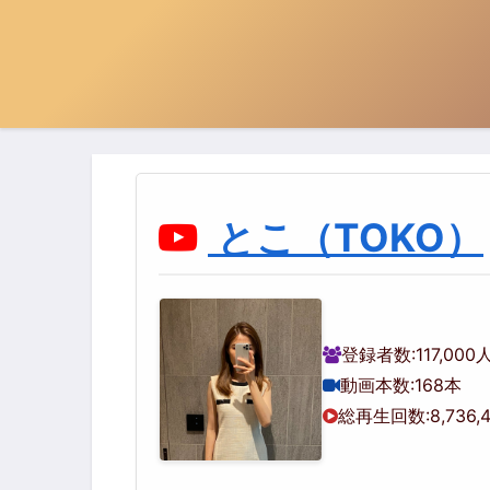
とこ（TOKO）
登録者数:
117,000
動画本数:
168本
総再生回数:
8,736,