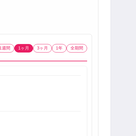
1週間
1ヶ月
3ヶ月
1年
全期間