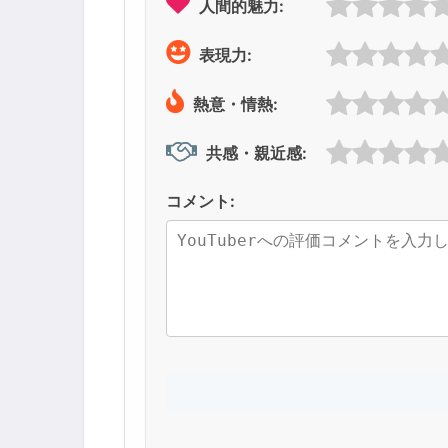
人間的魅力:
表現力:
熱意・情熱:
共感・親近感:
コメント: