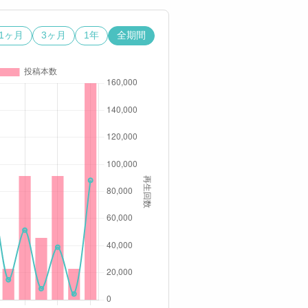
1ヶ月
3ヶ月
1年
全期間