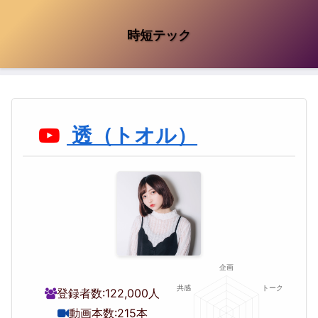
時短テック
透（トオル）
登録者数:
122,000人
動画本数:
215本