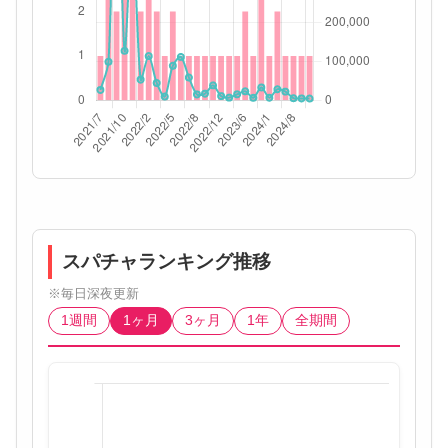
スパチャランキング推移
※毎日深夜更新
1週間
1ヶ月
3ヶ月
1年
全期間