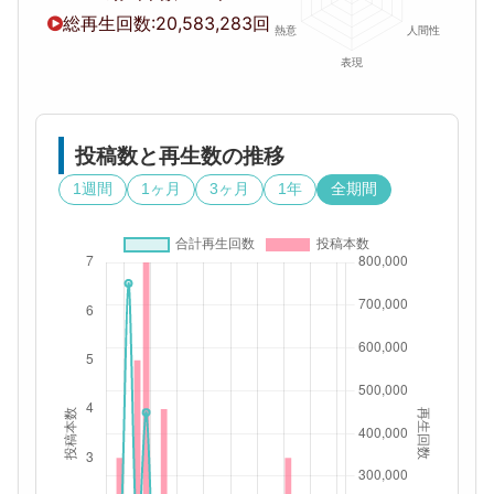
総再生回数:
20,583,283回
投稿数と再生数の推移
1週間
1ヶ月
3ヶ月
1年
全期間