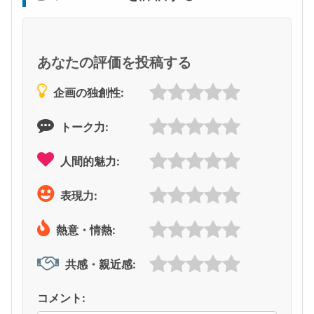
あなたの評価を投稿する
企画の独創性:
トーク力:
人間的魅力:
表現力:
熱意・情熱:
共感・親近感:
コメント: