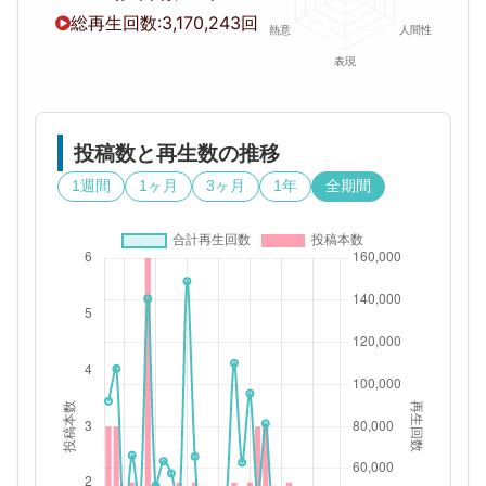
総再生回数:
3,170,243回
投稿数と再生数の推移
1週間
1ヶ月
3ヶ月
1年
全期間