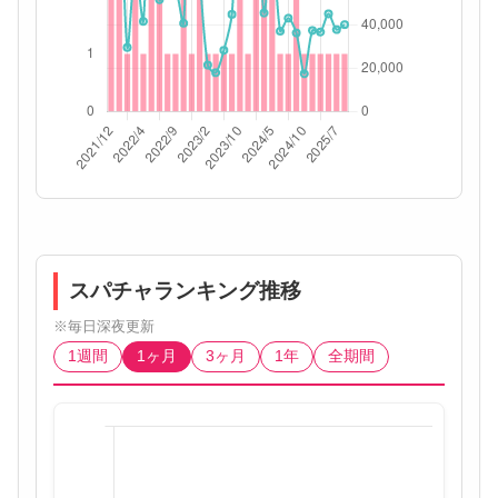
スパチャランキング推移
※毎日深夜更新
1週間
1ヶ月
3ヶ月
1年
全期間