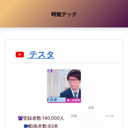
時短テック
テスタ
登録者数:
140,000人
動画本数:
83本