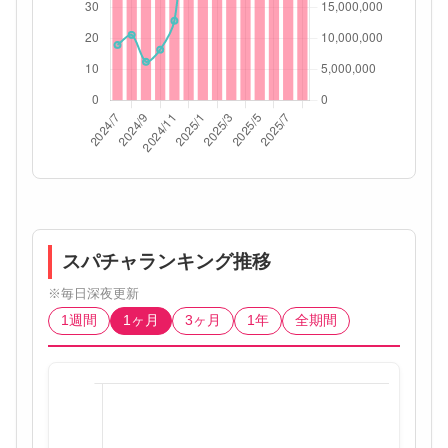
スパチャランキング推移
※毎日深夜更新
1週間
1ヶ月
3ヶ月
1年
全期間