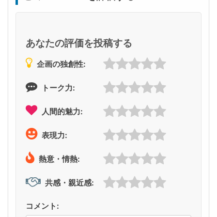
あなたの評価を投稿する
企画の独創性:
トーク力:
人間的魅力:
表現力:
熱意・情熱:
共感・親近感:
コメント: