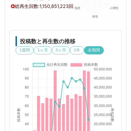
総再生回数:
1,150,851,223回
投稿数と再生数の推移
1週間
1ヶ月
3ヶ月
1年
全期間