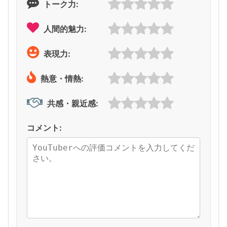
トーク力:
人間的魅力:
表現力:
熱意・情熱:
共感・親近感:
コメント: