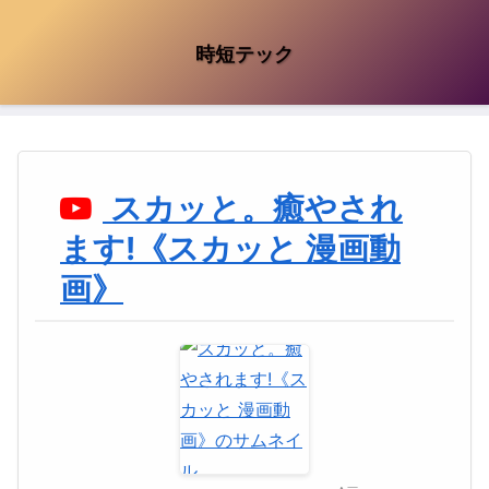
時短テック
スカッと。癒やされ
ます!《スカッと 漫画動
画》