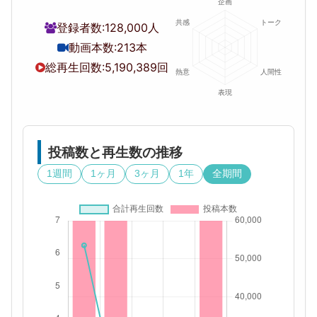
登録者数:
128,000人
動画本数:
213本
総再生回数:
5,190,389回
投稿数と再生数の推移
1週間
1ヶ月
3ヶ月
1年
全期間