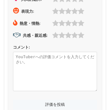
表現力:
熱意・情熱:
共感・親近感:
コメント: