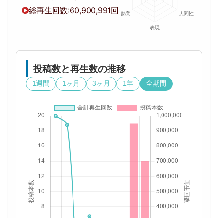
総再生回数:
60,900,991回
投稿数と再生数の推移
1週間
1ヶ月
3ヶ月
1年
全期間