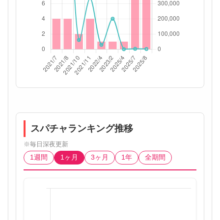
スパチャランキング推移
※毎日深夜更新
1週間
1ヶ月
3ヶ月
1年
全期間