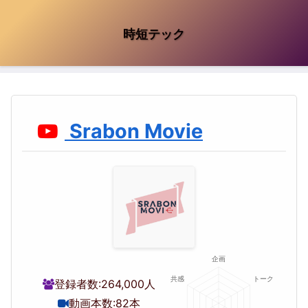
時短テック
Srabon Movie
登録者数:
264,000人
動画本数:
82本