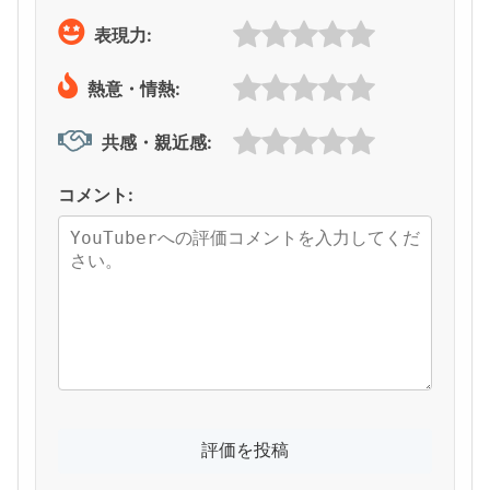
表現力:
熱意・情熱:
共感・親近感:
コメント: