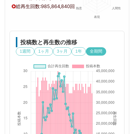
総再生回数:
985,864,840回
投稿数と再生数の推移
1週間
1ヶ月
3ヶ月
1年
全期間