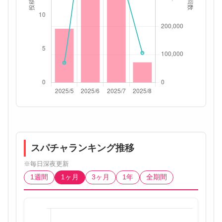
スパチャランキング推移
※毎日深夜更新
1週間
1ヶ月
3ヶ月
1年
全期間