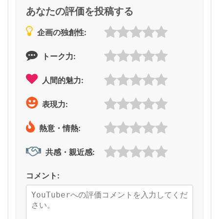
あなたの評価を投稿する
企画の独創性:
トーク力:
人間的魅力:
表現力:
熱意・情熱:
共感・親近感:
コメント: