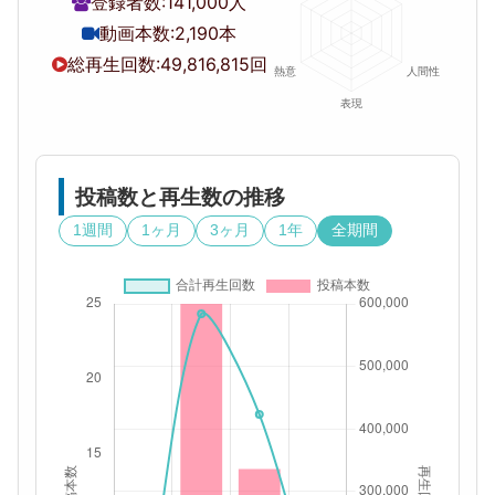
登録者数:
141,000人
動画本数:
2,190本
総再生回数:
49,816,815回
投稿数と再生数の推移
1週間
1ヶ月
3ヶ月
1年
全期間