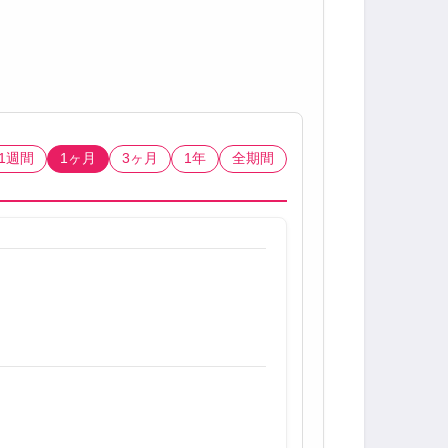
1週間
1ヶ月
3ヶ月
1年
全期間