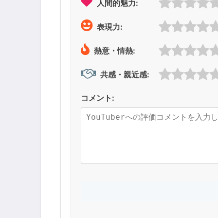
人間的魅力:
表現力:
熱意・情熱:
共感・親近感:
コメント: