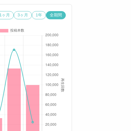
1ヶ月
3ヶ月
1年
全期間