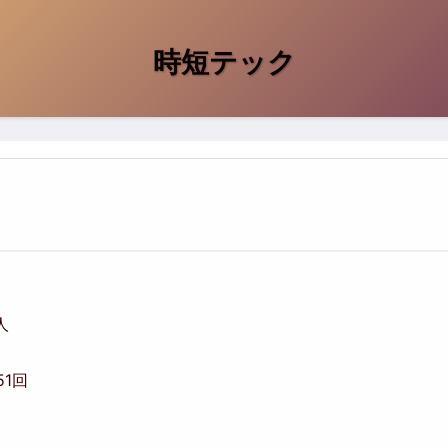
時短テック
人
651回