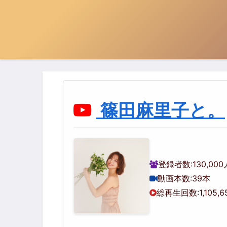
篠田麻里子と。
登録者数:
130,000
動画本数:
39本
総再生回数:
1,105,