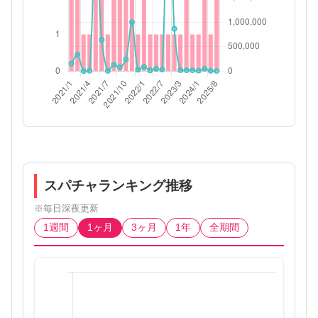
スパチャランキング推移
※毎日深夜更新
1週間
1ヶ月
3ヶ月
1年
全期間