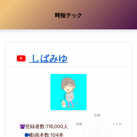
時短テック
しばみゆ
登録者数:
116,000人
動画本数:
104本