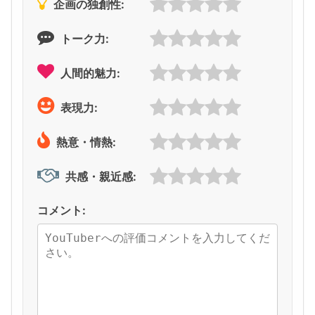
企画の独創性:
トーク力:
人間的魅力:
表現力:
熱意・情熱:
共感・親近感:
コメント: