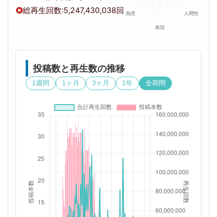
総再生回数:
5,247,430,038回
投稿数と再生数の推移
1週間
1ヶ月
3ヶ月
1年
全期間