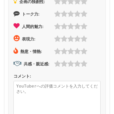
企画の独創性:
トーク力:
人間的魅力:
表現力:
熱意・情熱:
共感・親近感:
コメント: