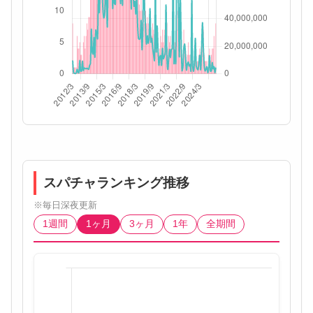
スパチャランキング推移
※毎日深夜更新
1週間
1ヶ月
3ヶ月
1年
全期間