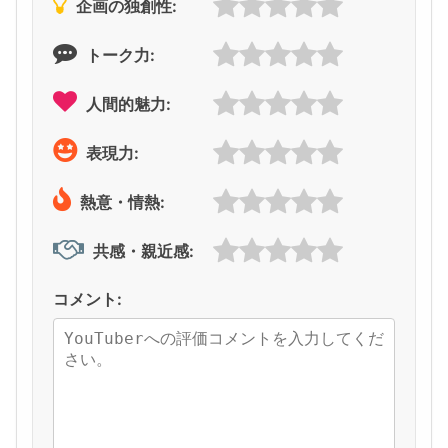
企画の独創性:
トーク力:
人間的魅力:
表現力:
熱意・情熱:
共感・親近感:
コメント: