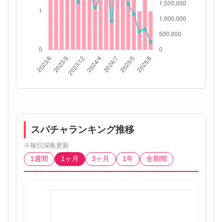
スパチャランキング推移
※毎日深夜更新
1週間
1ヶ月
3ヶ月
1年
全期間