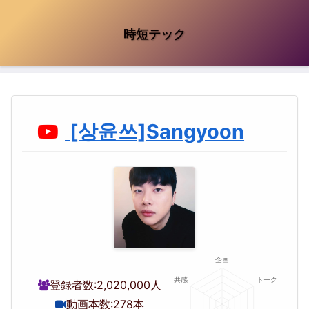
時短テック
[상윤쓰]Sangyoon
登録者数:
2,020,000人
動画本数:
278本