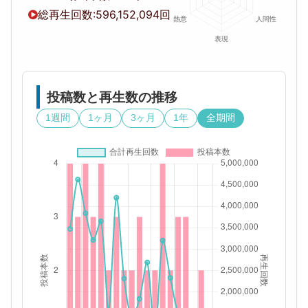
総再生回数:
596,152,094回
投稿数と再生数の推移
1週間
1ヶ月
3ヶ月
1年
全期間