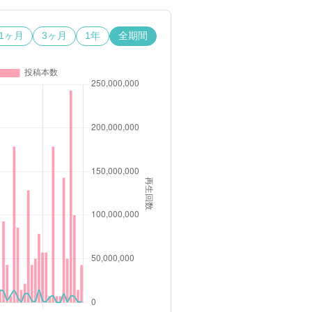
1ヶ月
3ヶ月
1年
全期間