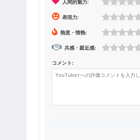
人間的魅力:
表現力:
熱意・情熱:
共感・親近感:
コメント: