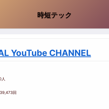
時短テック
AL YouTube CHANNEL
00人
039,473回