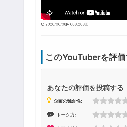
2026/06/08
668,208回
このYouTuberを評
あなたの評価を投稿する
企画の独創性:
トーク力: