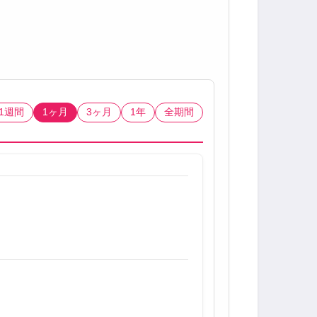
1週間
1ヶ月
3ヶ月
1年
全期間