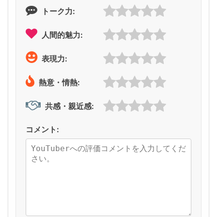
トーク力:
人間的魅力:
表現力:
熱意・情熱:
共感・親近感:
コメント: