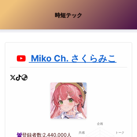
時短テック
Miko Ch. さくらみこ
登録者数:
2,440,000人