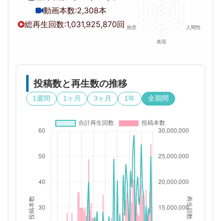
動画本数:
2,308本
総再生回数:
1,031,925,870回
投稿数と再生数の推移
1週間
1ヶ月
3ヶ月
1年
全期間