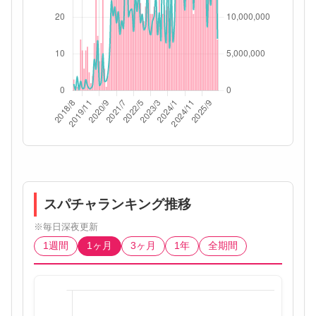
スパチャランキング推移
※毎日深夜更新
1週間
1ヶ月
3ヶ月
1年
全期間