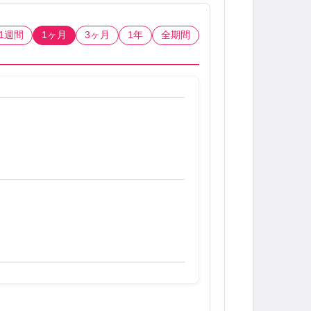
1週間
1ヶ月
3ヶ月
1年
全期間