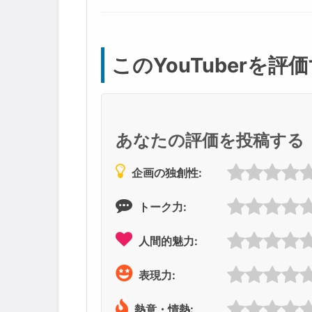
このYouTuberを評
あなたの評価を投稿する
企画の独創性:
トーク力:
人間的魅力:
表現力:
熱意・情熱: