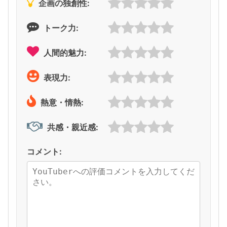
企画の独創性:
トーク力:
人間的魅力:
表現力:
熱意・情熱:
共感・親近感:
コメント: