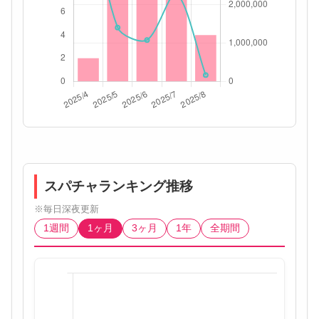
スパチャランキング推移
※毎日深夜更新
1週間
1ヶ月
3ヶ月
1年
全期間