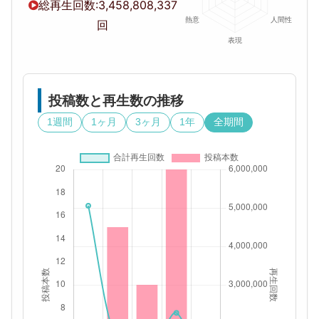
総再生回数:
3,458,808,337
回
投稿数と再生数の推移
1週間
1ヶ月
3ヶ月
1年
全期間