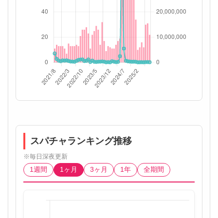
スパチャランキング推移
※毎日深夜更新
1週間
1ヶ月
3ヶ月
1年
全期間