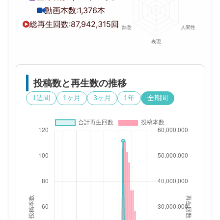
動画本数:
1,376本
総再生回数:
87,942,315回
投稿数と再生数の推移
1週間
1ヶ月
3ヶ月
1年
全期間