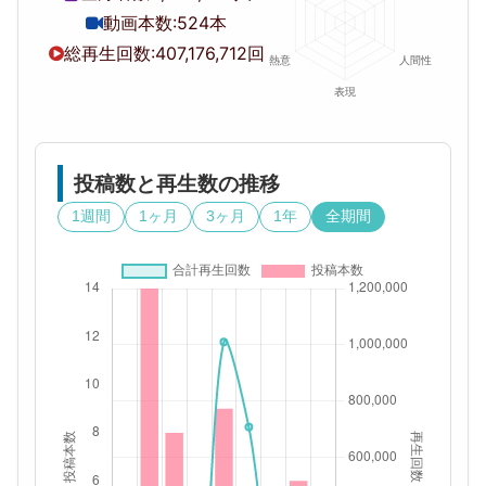
動画本数:
524本
総再生回数:
407,176,712回
投稿数と再生数の推移
1週間
1ヶ月
3ヶ月
1年
全期間