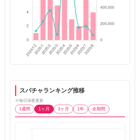
スパチャランキング推移
※毎日深夜更新
1週間
1ヶ月
3ヶ月
1年
全期間