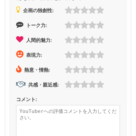
企画の独創性:
トーク力:
人間的魅力:
表現力:
熱意・情熱:
共感・親近感:
コメント: