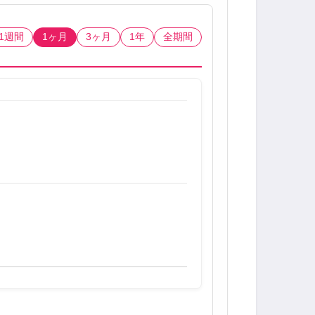
1週間
1ヶ月
3ヶ月
1年
全期間