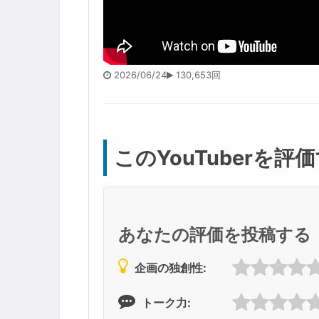
2026/06/24
130,653回
このYouTuberを評
あなたの評価を投稿する
企画の独創性:
トーク力: