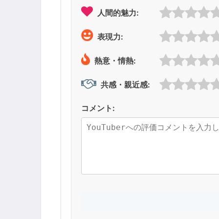
人間的魅力:
表現力:
熱意・情熱:
共感・親近感:
コメント: