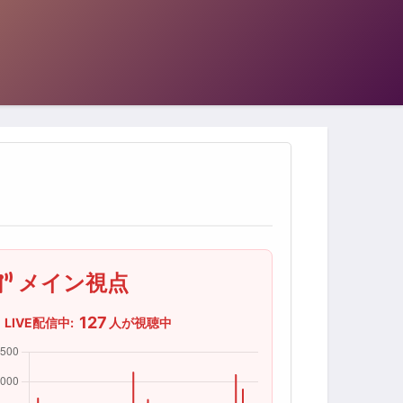
メイン視点
127
LIVE配信中:
人が視聴中