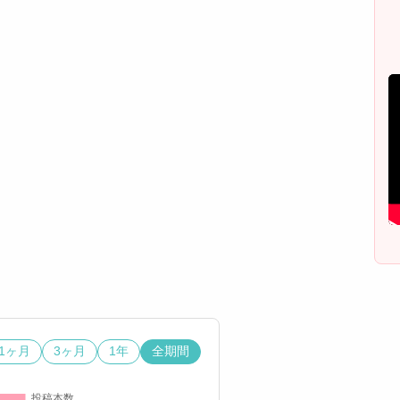
1ヶ月
3ヶ月
1年
全期間