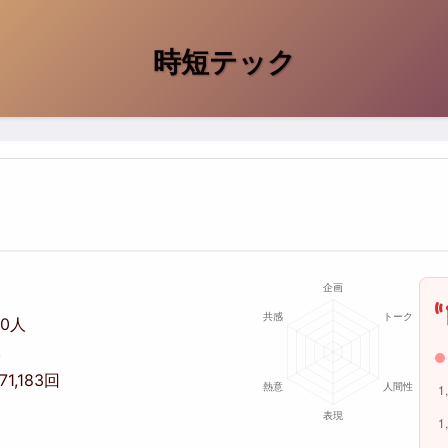
時短テック
00人
本
871,183回