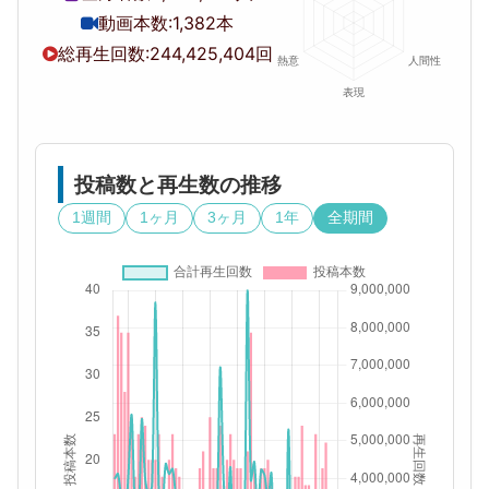
動画本数:
1,382本
総再生回数:
244,425,404回
投稿数と再生数の推移
1週間
1ヶ月
3ヶ月
1年
全期間