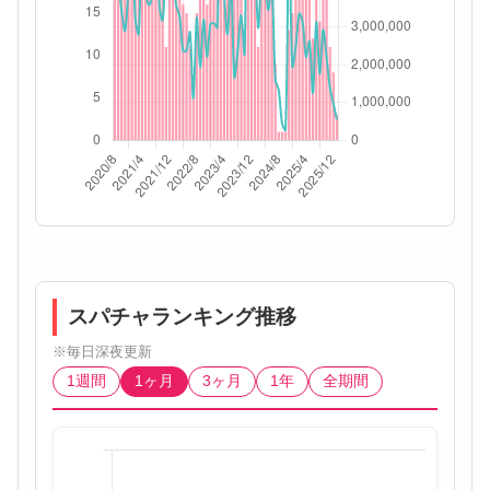
スパチャランキング推移
※毎日深夜更新
1週間
1ヶ月
3ヶ月
1年
全期間