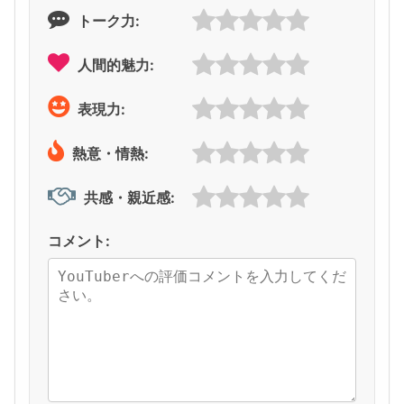
トーク力:
人間的魅力:
表現力:
熱意・情熱:
共感・親近感:
コメント: