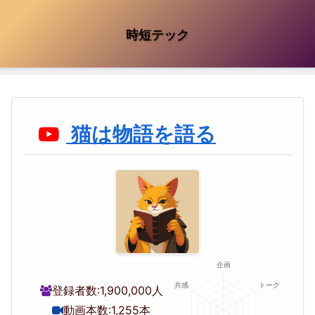
時短テック
猫は物語を語る
登録者数:
1,900,000人
動画本数:
1,255本