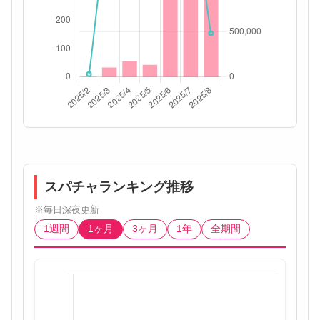
スパチャランキング推移
※毎日深夜更新
1週間
1ヶ月
3ヶ月
1年
全期間