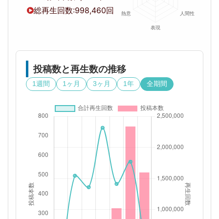
総再生回数:
998,460回
投稿数と再生数の推移
1週間
1ヶ月
3ヶ月
1年
全期間