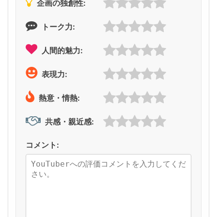
企画の独創性:
トーク力:
人間的魅力:
表現力:
熱意・情熱:
共感・親近感:
コメント: