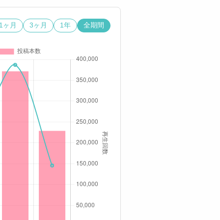
1ヶ月
3ヶ月
1年
全期間