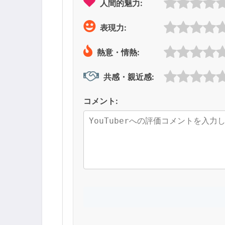
人間的魅力:
表現力:
熱意・情熱:
共感・親近感:
コメント: