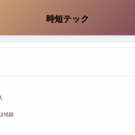
時短テック
人
,215回