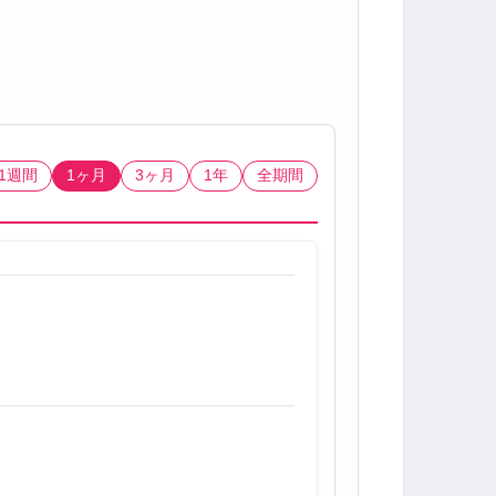
1週間
1ヶ月
3ヶ月
1年
全期間