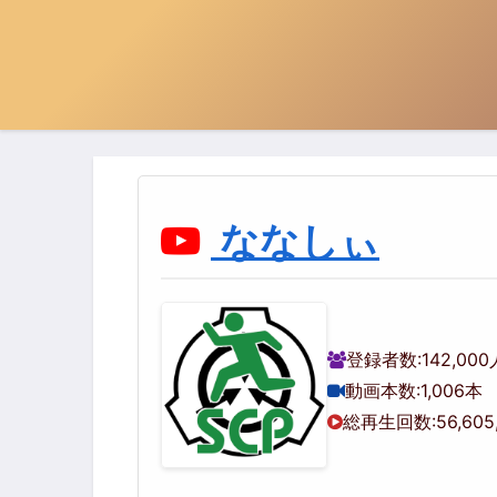
ななしぃ
登録者数:
142,000
動画本数:
1,006本
総再生回数:
56,605