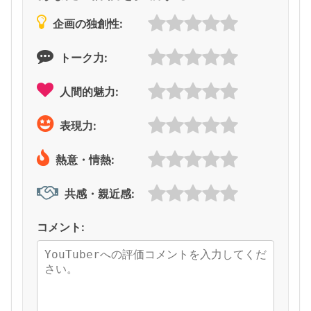
企画の独創性:
トーク力:
人間的魅力:
表現力:
熱意・情熱:
共感・親近感:
コメント: