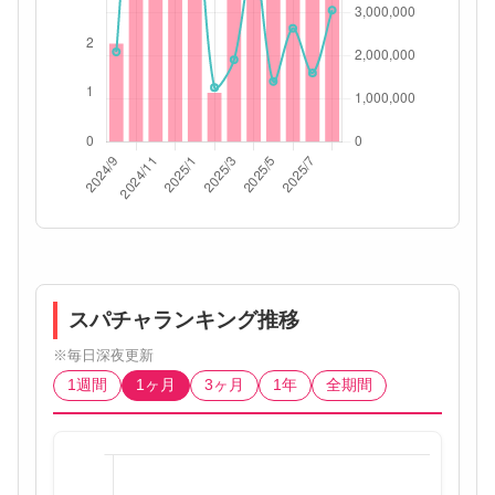
スパチャランキング推移
※毎日深夜更新
1週間
1ヶ月
3ヶ月
1年
全期間