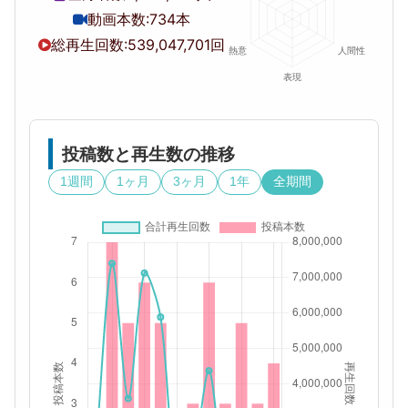
動画本数:
734本
総再生回数:
539,047,701回
投稿数と再生数の推移
1週間
1ヶ月
3ヶ月
1年
全期間