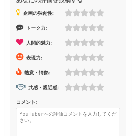
企画の独創性:
トーク力:
人間的魅力:
表現力:
熱意・情熱:
共感・親近感:
コメント: