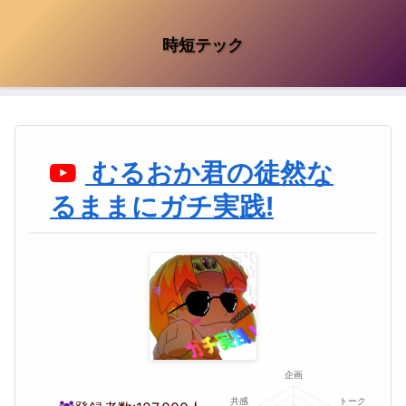
時短テック
むるおか君の徒然な
るままにガチ実践!