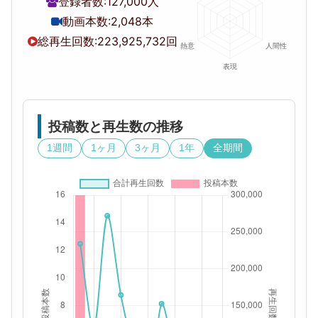
登録者数:
127,000人
動画本数:
2,048本
総再生回数:
223,925,732回
投稿数と再生数の推移
1週間
1ヶ月
3ヶ月
1年
全期間