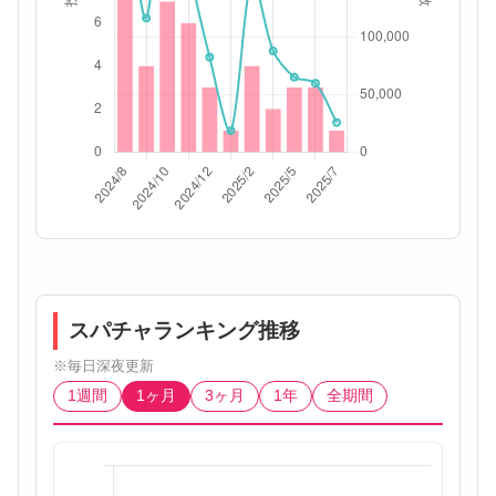
スパチャランキング推移
※毎日深夜更新
1週間
1ヶ月
3ヶ月
1年
全期間