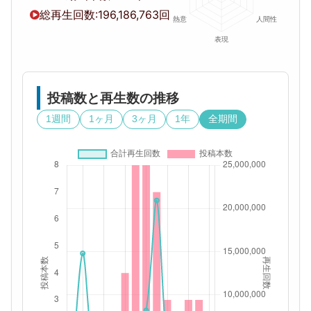
総再生回数:
196,186,763回
投稿数と再生数の推移
1週間
1ヶ月
3ヶ月
1年
全期間