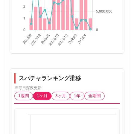
スパチャランキング推移
※毎日深夜更新
1週間
1ヶ月
3ヶ月
1年
全期間