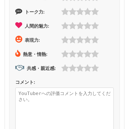
トーク力:
人間的魅力:
表現力:
熱意・情熱:
共感・親近感:
コメント: