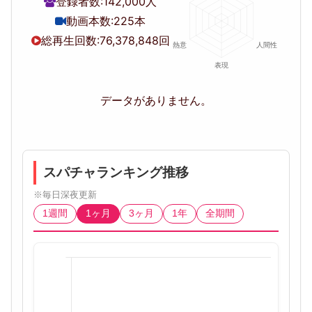
登録者数:
142,000人
動画本数:
225本
総再生回数:
76,378,848回
データがありません。
スパチャランキング推移
※毎日深夜更新
1週間
1ヶ月
3ヶ月
1年
全期間