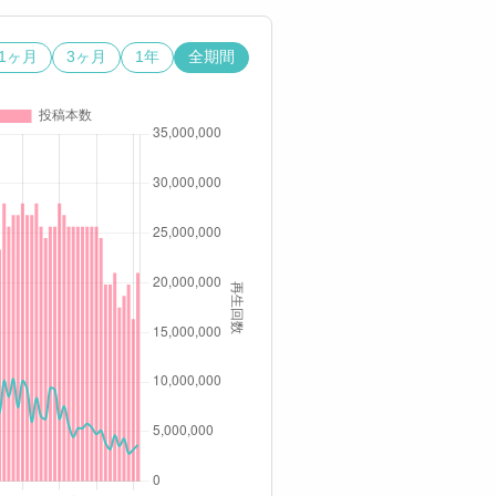
1ヶ月
3ヶ月
1年
全期間