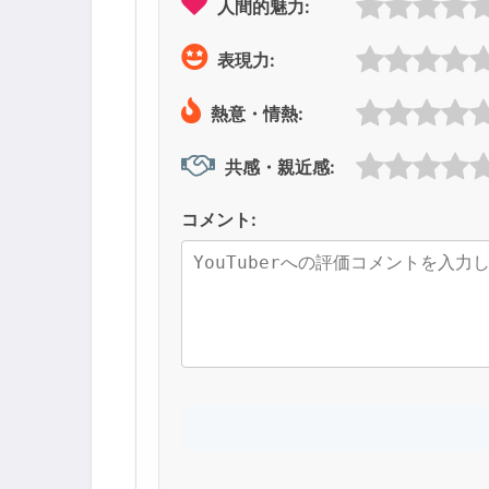
人間的魅力:
表現力:
熱意・情熱:
共感・親近感:
コメント: