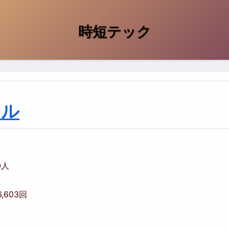
時短テック
ネル
00人
6,603回