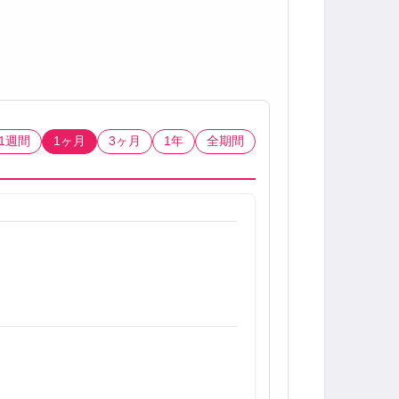
1週間
1ヶ月
3ヶ月
1年
全期間