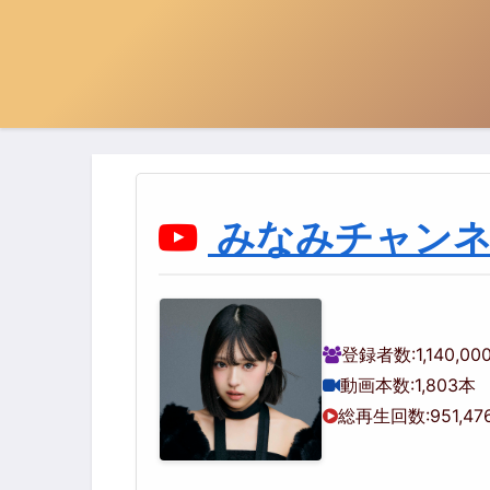
みなみチャン
登録者数:
1,140,0
動画本数:
1,803本
総再生回数:
951,47