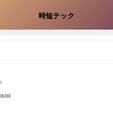
時短テック
人
,062回