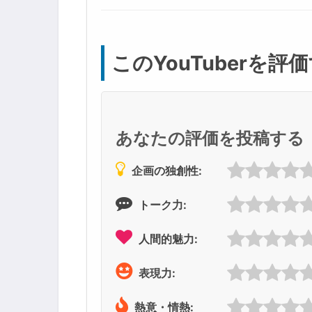
このYouTuberを評
あなたの評価を投稿する
企画の独創性:
トーク力:
人間的魅力:
表現力:
熱意・情熱: