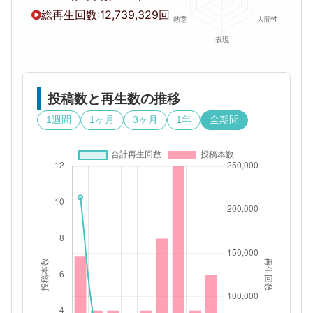
総再生回数:
12,739,329回
投稿数と再生数の推移
1週間
1ヶ月
3ヶ月
1年
全期間