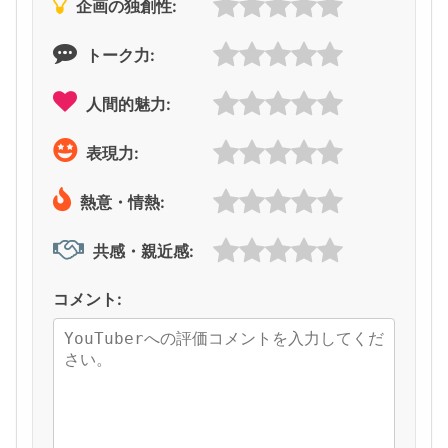
企画の独創性:
トーク力:
人間的魅力:
表現力:
熱意・情熱:
共感・親近感:
コメント: