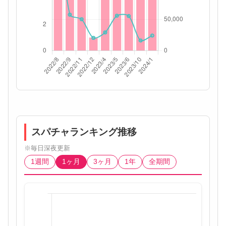
スパチャランキング推移
※毎日深夜更新
1週間
1ヶ月
3ヶ月
1年
全期間