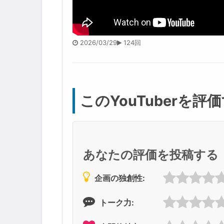
2026/03/29
124回
このYouTuberを評
あなたの評価を投稿する
企画の独創性:
トーク力: