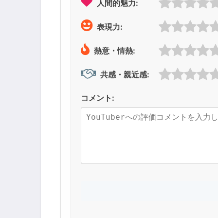
人間的魅力:
表現力:
熱意・情熱:
共感・親近感:
コメント: