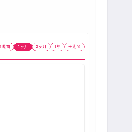
1週間
1ヶ月
3ヶ月
1年
全期間