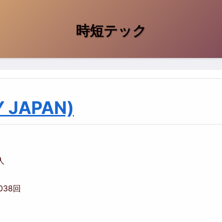
時短テック
 JAPAN)
人
,038回