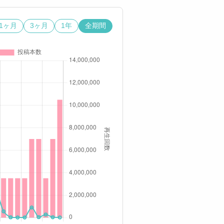
1ヶ月
3ヶ月
1年
全期間