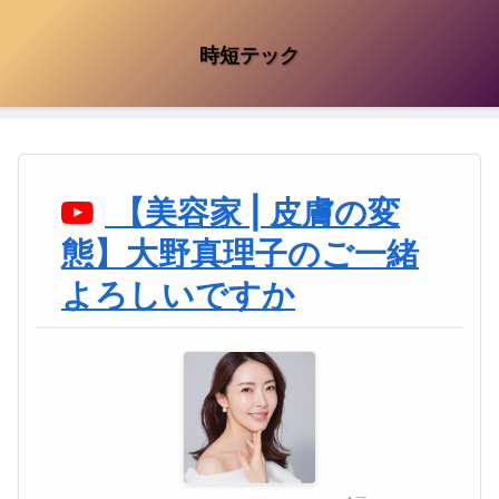
時短テック
【美容家 | 皮膚の変
態】大野真理子のご一緒
よろしいですか