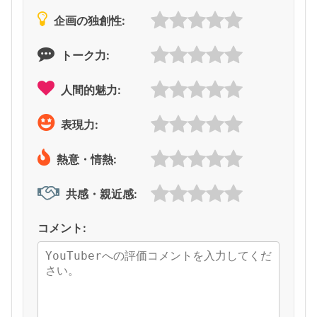
企画の独創性:
トーク力:
人間的魅力:
表現力:
熱意・情熱:
共感・親近感:
コメント: