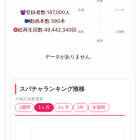
登録者数:
147,000人
動画本数:
390本
総再生回数:
49,442,340回
データがありません。
スパチャランキング推移
※毎日深夜更新
1週間
1ヶ月
3ヶ月
1年
全期間