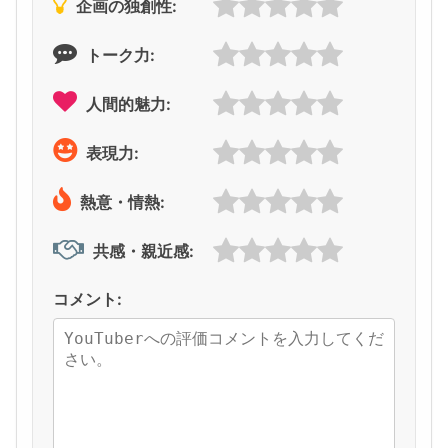
企画の独創性:
トーク力:
人間的魅力:
表現力:
熱意・情熱:
共感・親近感:
コメント: