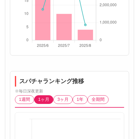
スパチャランキング推移
※毎日深夜更新
1週間
1ヶ月
3ヶ月
1年
全期間