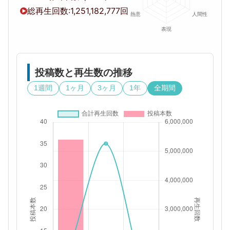
総再生回数:
1,251,182,777回
投稿数と再生数の推移
1週間
1ヶ月
3ヶ月
1年
全期間