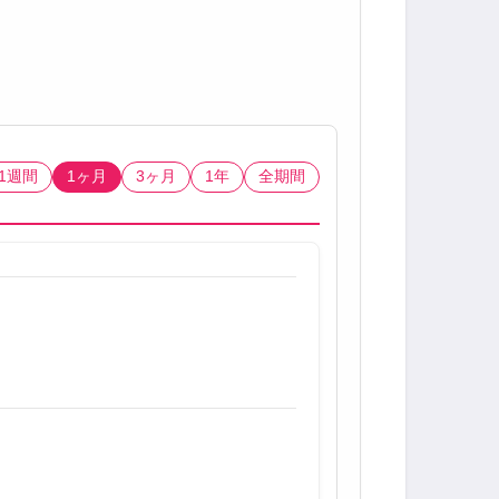
1週間
1ヶ月
3ヶ月
1年
全期間