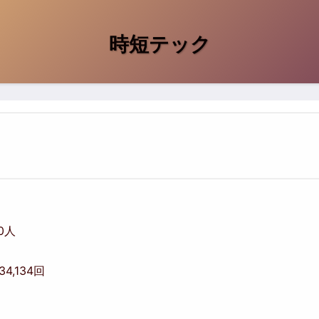
時短テック
00人
234,134回