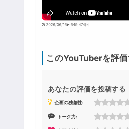
2026/06/16
649,474回
このYouTuberを評
あなたの評価を投稿する
企画の独創性:
トーク力: