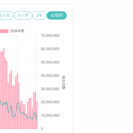
1ヶ月
3ヶ月
1年
全期間