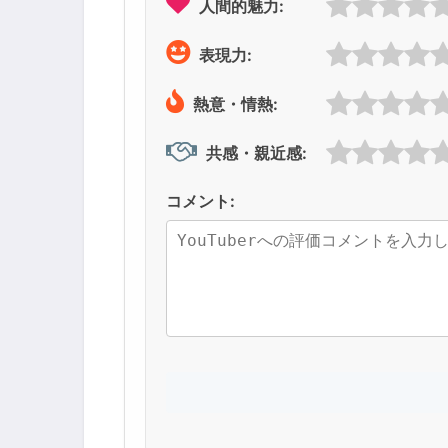
人間的魅力:
表現力:
熱意・情熱:
共感・親近感:
コメント: