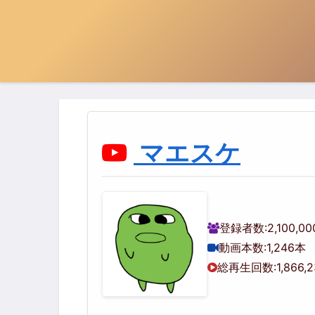
マエスケ
登録者数:
2,100,0
動画本数:
1,246本
総再生回数:
1,866,