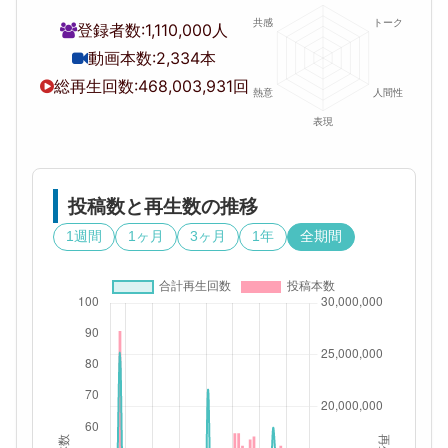
登録者数:
1,110,000人
動画本数:
2,334本
総再生回数:
468,003,931回
投稿数と再生数の推移
1週間
1ヶ月
3ヶ月
1年
全期間