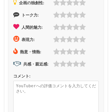
企画の独創性:
トーク力:
人間的魅力:
表現力:
熱意・情熱:
共感・親近感:
コメント: