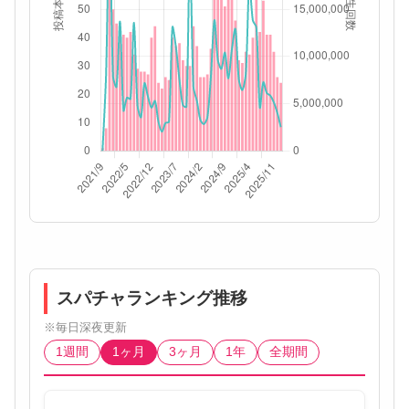
スパチャランキング推移
※毎日深夜更新
1週間
1ヶ月
3ヶ月
1年
全期間