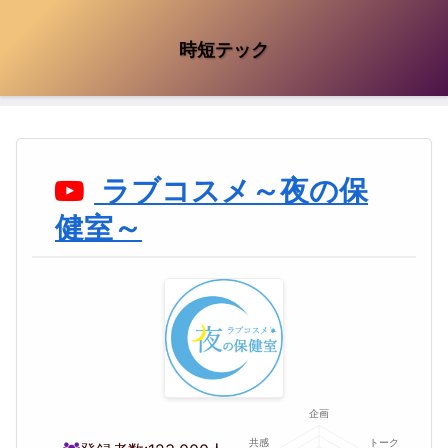
時短テック
ラブコスメ～夜の保
健室～