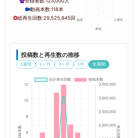
登録者数:
123,000人
動画本数:
118本
総再生回数:
29,525,945回
投稿数と再生数の推移
1週間
1ヶ月
3ヶ月
1年
全期間