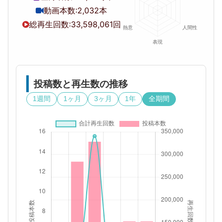
動画本数:
2,032本
総再生回数:
33,598,061回
投稿数と再生数の推移
1週間
1ヶ月
3ヶ月
1年
全期間