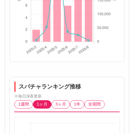
スパチャランキング推移
※毎日深夜更新
1週間
1ヶ月
3ヶ月
1年
全期間