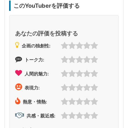
このYouTuberを評価する
あなたの評価を投稿する
企画の独創性:
トーク力:
人間的魅力:
表現力:
熱意・情熱:
共感・親近感: