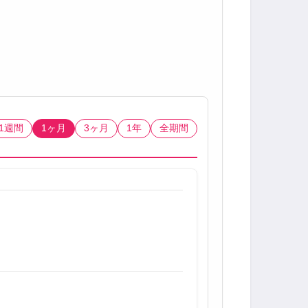
1週間
1ヶ月
3ヶ月
1年
全期間