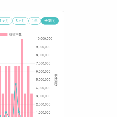
1ヶ月
3ヶ月
1年
全期間