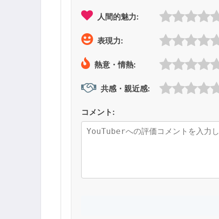
人間的魅力:
表現力:
熱意・情熱:
共感・親近感:
コメント: