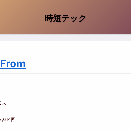
時短テック
 From
00人
3,614回