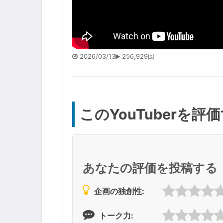
2026/03/13
256,929回
このYouTuberを評
あなたの評価を投稿する
企画の独創性:
トーク力: