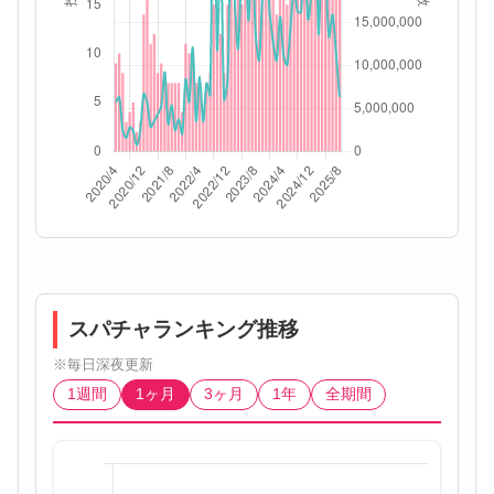
スパチャランキング推移
※毎日深夜更新
1週間
1ヶ月
3ヶ月
1年
全期間