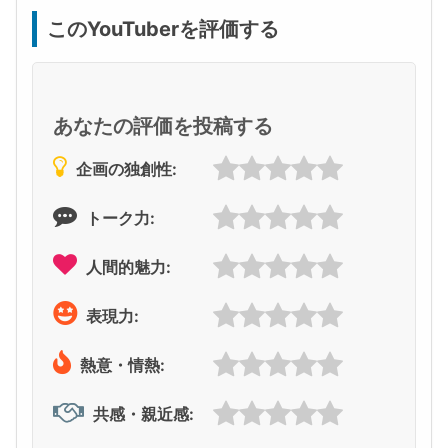
このYouTuberを評価する
あなたの評価を投稿する
企画の独創性:
トーク力:
人間的魅力:
表現力:
熱意・情熱:
共感・親近感: