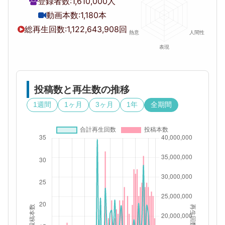
登録者数:
1,610,000人
動画本数:
1,180本
総再生回数:
1,122,643,908回
投稿数と再生数の推移
1週間
1ヶ月
3ヶ月
1年
全期間