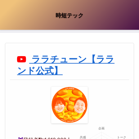
時短テック
ララチューン【ララ
ンド公式】