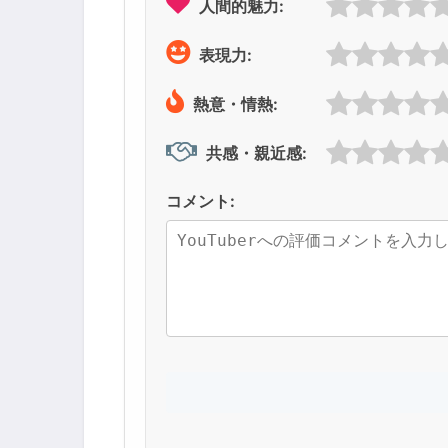
人間的魅力:
表現力:
熱意・情熱:
共感・親近感:
コメント: