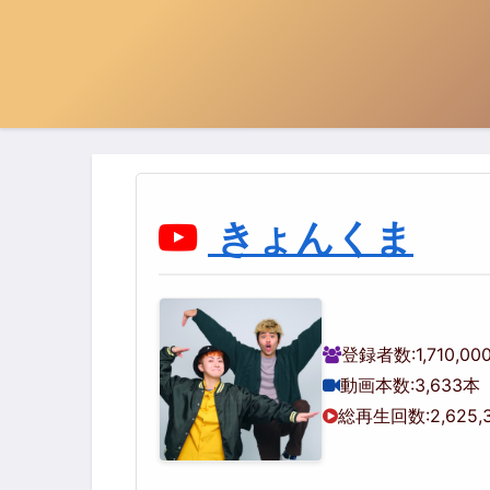
きょんくま
登録者数:
1,710,0
動画本数:
3,633本
総再生回数:
2,625,