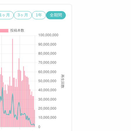
1ヶ月
3ヶ月
1年
全期間