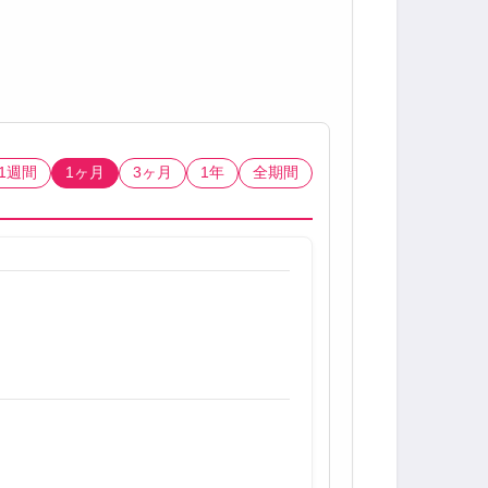
1週間
1ヶ月
3ヶ月
1年
全期間