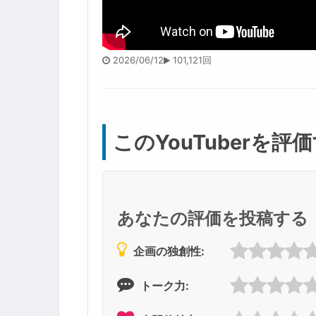
2026/06/12
101,121回
このYouTuberを評
あなたの評価を投稿する
企画の独創性:
トーク力: