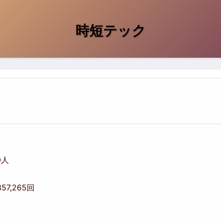
時短テック
00人
357,265回