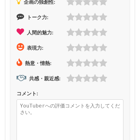
企画の独創性:
トーク力:
人間的魅力:
表現力:
熱意・情熱:
共感・親近感:
コメント: