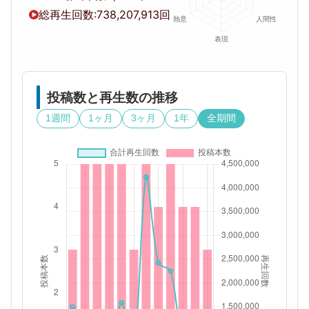
総再生回数:
738,207,913回
投稿数と再生数の推移
1週間
1ヶ月
3ヶ月
1年
全期間