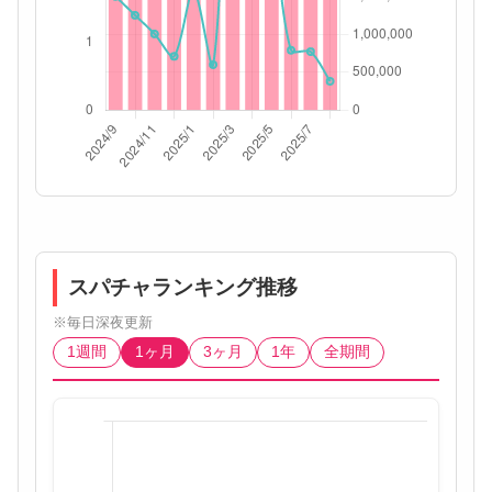
スパチャランキング推移
※毎日深夜更新
1週間
1ヶ月
3ヶ月
1年
全期間