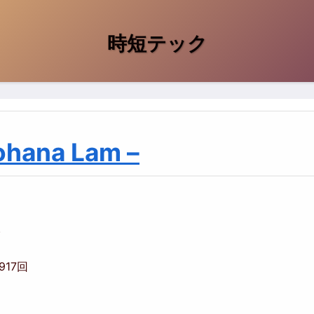
時短テック
ana Lam –
人
,917回