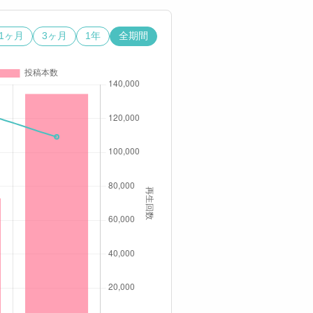
1ヶ月
3ヶ月
1年
全期間