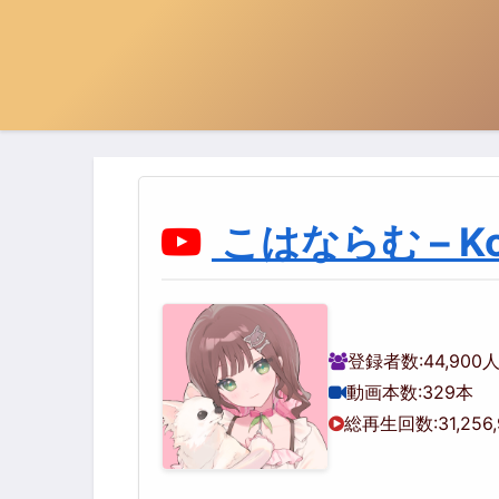
こはならむ – Koh
登録者数:
44,900
動画本数:
329本
総再生回数:
31,256