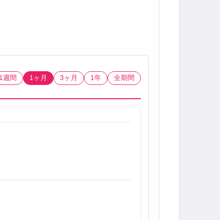
1週間
1ヶ月
3ヶ月
1年
全期間