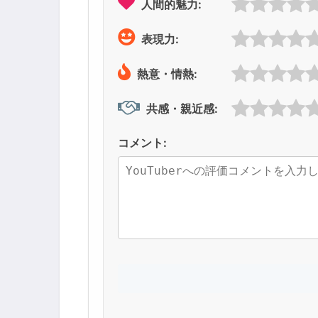
人間的魅力:
表現力:
熱意・情熱:
共感・親近感:
コメント: